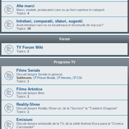
Alte marci
Marci, modele, producatori care nu au fost cuprinse in categorii
Topics:
4
Intrebari, comparatii, sfaturi, sugestii
Aveti intrebari care nu se incadreaza in forumurile de mai sus?
Topics:
48
Forum
TV Forum Wiki
Topics:
2
Programe TV
Filme Seriale
Discutii despre Seriale in general.
Subforums:
Prison Break
,
Heroes
,
CSI
Topics:
1
Filme Artistice
Discutii despre filme
Topics:
2
Reality-Show
Discutii despre Reality-Show-uri, de la "Survivor" la "Tradati in Dragoste"
Topics:
1
Emisiuni
Discutii despre emisiunile de la TV, de la stirile Andreei Esca pana la "Cronica
Carcotasilor"