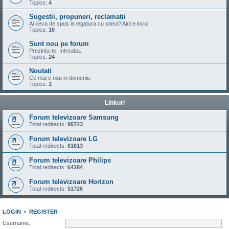
Topics:
4
Sugestii, propuneri, reclamatii
Ai ceva de spus in legatura cu siteul? Aici e locul.
Topics:
16
Sunt nou pe forum
Prezinta-te. Intreaba.
Topics:
24
Noutati
Ce mai e nou in domeniu
Topics:
1
Linkuri
Forum televizoare Samsung
Total redirects:
95723
Forum televizoare LG
Total redirects:
61613
Forum televizoare Philips
Total redirects:
64284
Forum televizoare Horizon
Total redirects:
51726
LOGIN
•
REGISTER
Username: