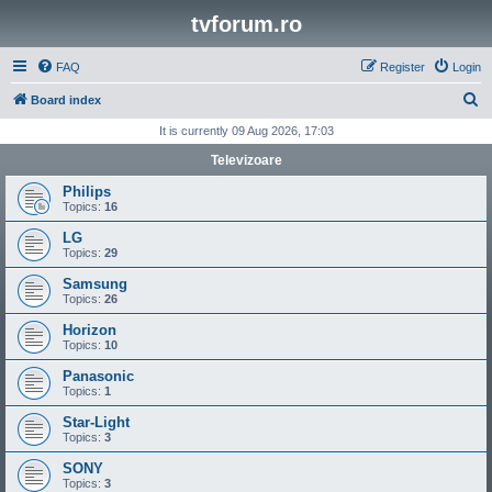
tvforum.ro
FAQ
Register
Login
S
Board index
e
It is currently 09 Aug 2026, 17:03
a
Televizoare
r
Philips
c
Topics:
16
h
LG
Topics:
29
Samsung
Topics:
26
Horizon
Topics:
10
Panasonic
Topics:
1
Star-Light
Topics:
3
SONY
Topics:
3