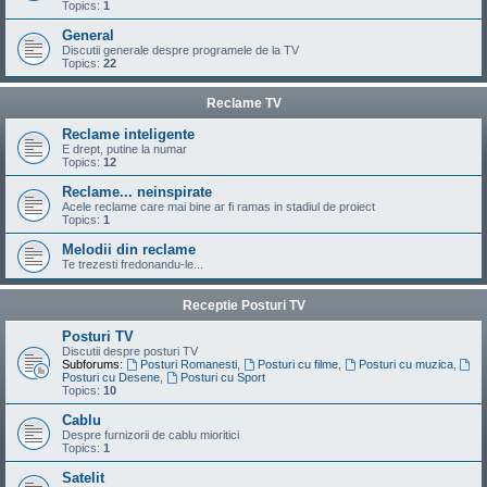
Topics:
1
General
Discutii generale despre programele de la TV
Topics:
22
Reclame TV
Reclame inteligente
E drept, putine la numar
Topics:
12
Reclame... neinspirate
Acele reclame care mai bine ar fi ramas in stadiul de proiect
Topics:
1
Melodii din reclame
Te trezesti fredonandu-le...
Receptie Posturi TV
Posturi TV
Discutii despre posturi TV
Subforums:
Posturi Romanesti
,
Posturi cu filme
,
Posturi cu muzica
,
Posturi cu Desene
,
Posturi cu Sport
Topics:
10
Cablu
Despre furnizorii de cablu mioritici
Topics:
1
Satelit